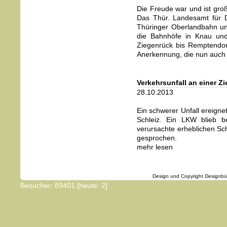
Die Freude war und ist groß
Das Thür. Landesamt für 
Thüringer Oberlandbahn un
die Bahnhöfe in Knau und
Ziegenrück bis Remptendor
Anerkennung, die nun auch
Verkehrsunfall an einer 
28.10.2013
Ein schwerer Unfall ereign
Schleiz. Ein LKW blieb 
verursachte erheblichen Sc
gesprochen.
mehr lesen
Design und Copyright Designbüro D3 
Besucher: 89401 [heute: 2]